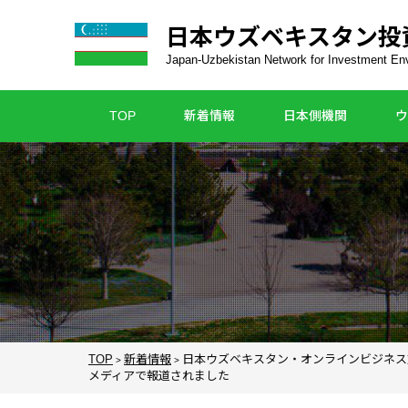
日本ウズベキスタン投
Japan-Uzbekistan Network for Investment E
TOP
新着情報
日本側機関
ウ
TOP
新着情報
日本ウズベキスタン・オンラインビジネス
>
>
メディアで報道されました