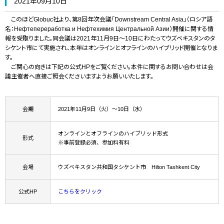
2021年09月10日
このほどGlobuc社より、第8回年次会議「Downstream Central Asia」（ロシア語
名：Нефтепереработка и Нефтехимия Центральной Азии）開催に関する情
報を受取りました。同会議は2021年11月9日～10日にわたってウズベキスタンのタ
シケント市にて実施され、本年はオンラインとオフラインのハイブリッド開催となりま
す。
ご関心の向きは下記の公式HPをご覧ください。本件に関するお問い合わせは会
議主催者へ直接ご照会くださいますようお願いいたします。
会期
2021年11月9日（火）～10日（水）
オンラインとオフラインのハイブリッド形式
形式
※事前登録必須、参加料有料
会場
ウズベキスタン共和国タシケント市 Hilton Tashkent City
公式HP
こちらをクリック