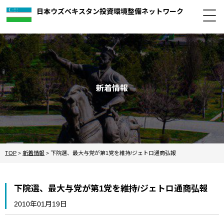
日本ウズベキスタン投資環境整備ネットワーク
新着情報
TOP
新着情報
下院選、最大与党が第1党を維持/ジェトロ通商弘報
>
>
下院選、最大与党が第1党を維持/ジェトロ通商弘報
2010年01月19日