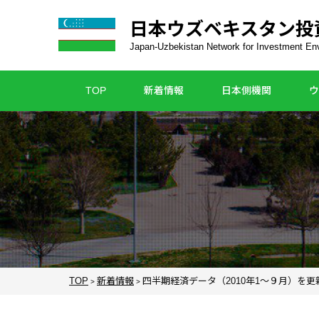
日本ウズベキスタン投
Japan-Uzbekistan Network for Investment E
TOP
新着情報
日本側機関
ウ
TOP
新着情報
四半期経済データ（2010年1～９月）を更新
>
>