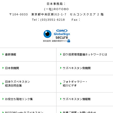
日本事務局：
(一社)ROTOBO
〒104-0033 東京都中央区新川2-1-7 セルコンスクエア 2 階
Tel：
(03)3551-6218
Fax：
最新情報
日ウ投資環境整備ネットワークとは
日本側機関
ウズベキスタン側機関
日本ウズベキスタン
フォトギャラリー・
経済合同会議
紹介ビデオ
お役立ち現地リンク集
ウズベキスタン情報館
ROTOBO with ウズベキスタン
各種ご提案・お問い合わせ