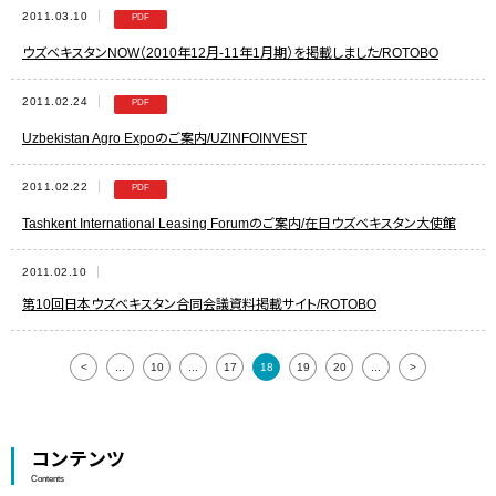
2011.03.10
ウズベキスタンNOW（2010年12月-11年1月期）を掲載しました/ROTOBO
2011.02.24
Uzbekistan Agro Expoのご案内/UZINFOINVEST
2011.02.22
Tashkent International Leasing Forumのご案内/在日ウズベキスタン大使館
2011.02.10
第10回日本ウズべキスタン合同会議資料掲載サイト/ROTOBO
<
...
10
...
17
18
19
20
...
>
コンテンツ
Contents