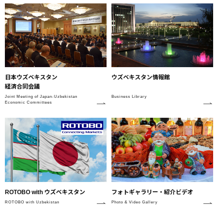
日本ウズベキスタン
ウズベキスタン情報館
経済合同会議
Joint Meeting of Japan-Uzbekistan
Business Library
Economic Committees
フォトギャラリー・紹介ビデオ
ROTOBO with ウズベキスタン
Photo & Video Gallery
ROTOBO with Uzbekistan