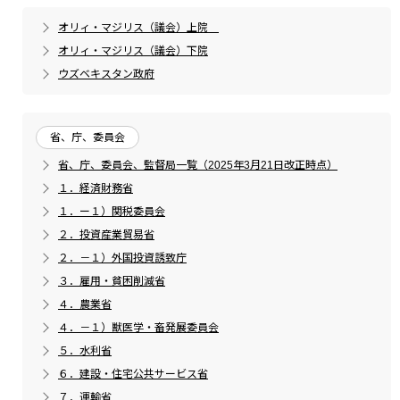
オリィ・マジリス（議会）上院
オリィ・マジリス（議会）下院
ウズベキスタン政府
省、庁、委員会
省、庁、委員会、監督局一覧（2025年3月21日改正時点）
１．経済財務省
１．ー１）関税委員会
２．投資産業貿易省
２．－１）外国投資誘致庁
３．雇用・貧困削減省
４．農業省
４．－１）獣医学・畜発展委員会
５．水利省
６．建設・住宅公共サービス省
７．運輸省