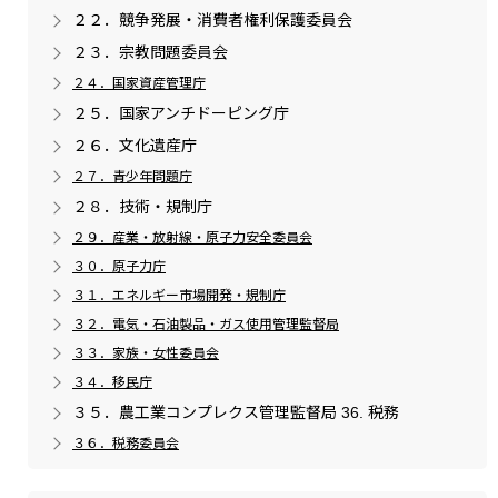
２２．競争発展・消費者権利保護委員会
２３．宗教問題委員会
２４．国家資産管理庁
２５．国家アンチドーピング庁
２６．文化遺産庁
２７．青少年問題庁
２８．技術・規制庁
２９．産業・放射線・原子力安全委員会
３０．原子力庁
３１．エネルギー市場開発・規制庁
３２．電気・石油製品・ガス使用管理監督局
３３．家族・女性委員会
３４．移民庁
３５．農工業コンプレクス管理監督局 36. 税務
３６．税務委員会