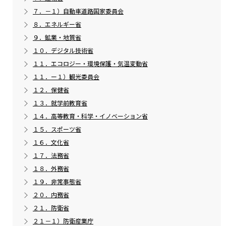
７．－１）自動車道路国家委員会
８．エネルギー省
９．鉱業・地質省
１０．デジタル技術省
１１．エコロジー・環境保護・気温変動省
１１．ー１）観光委員会
１２．保健省
１３．就学前教育省
１４．高等教育・科学・イノベーション省
１５．スポーツ省
１６．文化省
１７．法務省
１８．外務省
１９．非常事態省
２０．内務省
２１．防衛省
２１－１）防衛産業庁